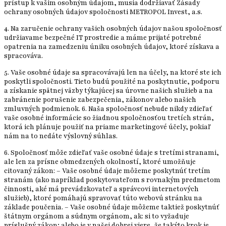
prístup k vašim osobným údajom, musia dodržiavať Zásady
ochrany osobných údajov spoločnosti METROPOL Invest, a.s.
4. Na zaručenie ochrany vašich osobných údajov našou spoločnosť
udržiavame bezpečné IT prostredie a máme prijaté potrebné
opatrenia na zamedzeniu úniku osobných údajov, ktoré získava a
spracováva.
5. Vaše osobné údaje sa spracovávajú len na účely, na ktoré ste ich
poskytli spoločnosti. Tieto budú použité na poskytnutie, podporu
a získanie spätnej väzby týkajúcej sa úrovne našich služieb a na
zabránenie porušenie zabezpečenia, zákonov alebo našich
zmluvných podmienok. 6. Naša spoločnosť nebude nikdy zdieľať
vaše osobné informácie so žiadnou spoločnosťou tretích strán,
ktorá ich plánuje použiť na priame marketingové účely, pokiaľ
nám na to nedáte výslovný súhlas.
6. Spoločnosť môže zdieľať vaše osobné údaje s tretími stranami,
ale len za prísne obmedzených okolností, ktoré umožňuje
citovaný zákon: – Vaše osobné údaje môžeme poskytnúť tretím
stranám (ako napríklad poskytovateľom s rovnakým predmetom
činnosti, aké má prevádzkovateľ a správcovi internetových
služieb), ktoré pomáhajú spravovať túto webovú stránku na
základe poučenia. – Vaše osobné údaje môžeme taktiež poskytnúť
štátnym orgánom a súdnym orgánom, ak: si to vyžaduje
príslušný zákon; alebo je v našej dobrej viere, že takýto krok je