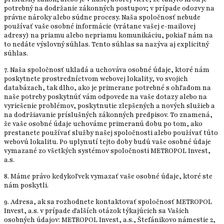
potrebný na dodržanie zákonných postupov; v prípade odozvy na
právne nároky alebo súdne procesy. Naša spoločnosť nebude
používať vaše osobné informácie (vrátane vašej e-mailovej
adresy) na priamu alebo nepriamu komunikáciu, pokiaľ nám na
to nedáte výslovný súhlas. Tento súhlas sa nazýva aj explicitný
súhlas.
7. Naša spoločnosť ukladá a uchováva osobné údaje, ktoré nám
poskytnete prostredníctvom webovej lokality, vo svojich
databázach, tak dlho, ako je primerane potrebné s ohľadom na
naše potreby poskytnúť vám odpovede na vaše dotazy alebo na
vyriešenie problémov, poskytnutie zlepšených a nových služieb a
na dodržiavanie príslušných zákonných predpisov. To znamená,
že vaše osobné údaje uchováme primeranú dobu po tom, ako
prestanete používať služby našej spoločnosti alebo používať túto
webovú lokalitu. Po uplynutí tejto doby budú vaše osobné údaje
vymazané zo všetkých systémov spoločnosti METROPOL Invest,
a.s.
8. Máme právo kedykoľvek vymazať vaše osobné údaje, ktoré ste
nám poskytli.
9. Adresa, ak sa rozhodnete kontaktovať spoločnosť METROPOL
Invest, a.s. v prípade ďalších otázok týkajúcich sa Vašich
osobných údajov: METROPOL Invest, a.s., Štefánikovo námestie 2,