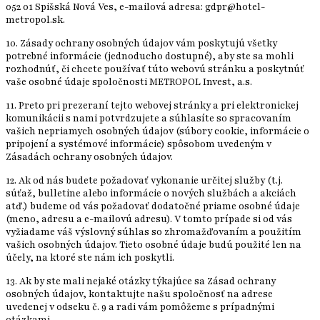
052 01 Spišská Nová Ves, e-mailová adresa: gdpr@hotel-
metropol.sk.
10. Zásady ochrany osobných údajov vám poskytujú všetky
potrebné informácie (jednoducho dostupné), aby ste sa mohli
rozhodnúť, či chcete používať túto webovú stránku a poskytnúť
vaše osobné údaje spoločnosti METROPOL Invest, a.s.
11. Preto pri prezeraní tejto webovej stránky a pri elektronickej
komunikácii s nami potvrdzujete a súhlasíte so spracovaním
vašich nepriamych osobných údajov (súbory cookie, informácie o
pripojení a systémové informácie) spôsobom uvedeným v
Zásadách ochrany osobných údajov.
12. Ak od nás budete požadovať vykonanie určitej služby (t.j.
súťaž, bulletine alebo informácie o nových službách a akciách
atď.) budeme od vás požadovať dodatočné priame osobné údaje
(meno, adresu a e-mailovú adresu). V tomto prípade si od vás
vyžiadame váš výslovný súhlas so zhromažďovaním a použitím
vašich osobných údajov. Tieto osobné údaje budú použité len na
účely, na ktoré ste nám ich poskytli.
13. Ak by ste mali nejaké otázky týkajúce sa Zásad ochrany
osobných údajov, kontaktujte našu spoločnosť na adrese
uvedenej v odseku č. 9 a radi vám pomôžeme s prípadnými
otázkami.