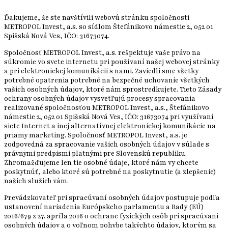
Ďakujeme, že ste navštívili webovú stránku spoločnosti
METROPOL Invest, a.s. so sídlom Štefánikovo námestie 2, 052 01
Spišská Nová Ves, IČO: 31673074.
Spoločnosť METROPOL Invest, a.s. rešpektuje vaše právo na
súkromie vo svete internetu pri používaní našej webovej stránky
a pri elektronickej komunikácii s nami. Zaviedli sme všetky
potrebné opatrenia potrebné na bezpečné uchovanie všetkých
vašich osobných údajov, ktoré nám sprostredkujete. Tieto Zásady
ochrany osobných údajov vysvetľujú procesy spracovania
realizované spoločnosťou METROPOL Invest, a.s., Štefánikovo
námestie 2, 052 01 Spišská Nová Ves, IČO: 31673074 pri využívaní
siete Internet a inej alternatívnej elektronickej komunikácie na
priamy marketing. Spoločnosť METROPOL Invest, a.s. je
zodpovedná za spracovanie vašich osobných údajov v súlade s
právnymi predpismi platnými pre Slovenskú republiku.
Zhromažďujeme len tie osobné údaje, ktoré nám vy chcete
poskytnúť, alebo ktoré sú potrebné na poskytnutie (a zlepšenie)
našich služieb vám.
Prevádzkovateľ pri spracúvaní osobných údajov postupuje podľa
ustanovení nariadenia Európskeho parlamentu a Rady (EÚ)
2016/679 z 27. apríla 2016 o ochrane fyzických osôb pri spracúvaní
osobných údajov a o voľnom pohybe takýchto údajov, ktorým sa