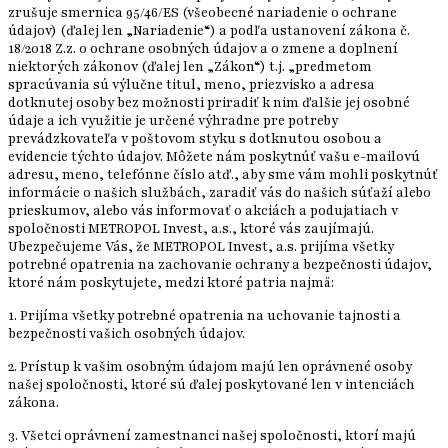
zrušuje smernica 95/46/ES (všeobecné nariadenie o ochrane
údajov) (ďalej len „Nariadenie“) a podľa ustanovení zákona č.
18/2018 Z.z. o ochrane osobných údajov a o zmene a doplnení
niektorých zákonov (ďalej len „Zákon“) t.j. „predmetom
spracúvania sú výlučne titul, meno, priezvisko a adresa
dotknutej osoby bez možnosti priradiť k nim ďalšie jej osobné
údaje a ich využitie je určené výhradne pre potreby
prevádzkovateľa v poštovom styku s dotknutou osobou a
evidencie týchto údajov. Môžete nám poskytnúť vašu e-mailovú
adresu, meno, telefónne číslo atď., aby sme vám mohli poskytnúť
informácie o našich službách, zaradiť vás do našich súťaží alebo
prieskumov, alebo vás informovať o akciách a podujatiach v
spoločnosti METROPOL Invest, a.s., ktoré vás zaujímajú.
Ubezpečujeme Vás, že METROPOL Invest, a.s. prijíma všetky
potrebné opatrenia na zachovanie ochrany a bezpečnosti údajov,
ktoré nám poskytujete, medzi ktoré patria najmä:
1. Prijíma všetky potrebné opatrenia na uchovanie tajnosti a
bezpečnosti vašich osobných údajov.
2. Prístup k vašim osobným údajom majú len oprávnené osoby
našej spoločnosti, ktoré sú ďalej poskytované len v intenciách
zákona.
3. Všetci oprávnení zamestnanci našej spoločnosti, ktorí majú