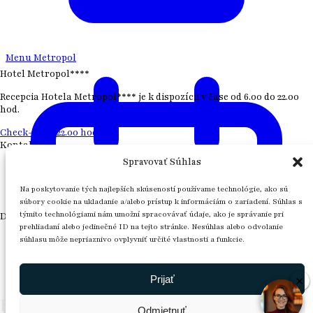
Menu Metropol
Hotel Metropol****
Recepcia Hotela Metropol**** je k dispozícii v čase od 6.00 do 22.00
hod.
Check-in po 22.00 hod
Kontakty
Spravovať Súhlas
MOBIL :
+421 904 777 630
TEL :
+421 53 41 74 700
Na poskytovanie tých najlepších skúseností používame technológie, ako sú
MAIL :
recepcia@hotel-metropol.sk
súbory cookie na ukladanie a/alebo prístup k informáciám o zariadení. Súhlas s
týmito technológiami nám umožní spracovávať údaje, ako je správanie pri
Dôležité odkazy
prehliadaní alebo jedinečné ID na tejto stránke. Nesúhlas alebo odvolanie
Reklamačný poriadok
súhlasu môže nepriaznivo ovplyvniť určité vlastnosti a funkcie.
Ubytovací poriadok
VOP
GDPR
Prijať
×
×
Hotel Metropol****
Odmietnuť